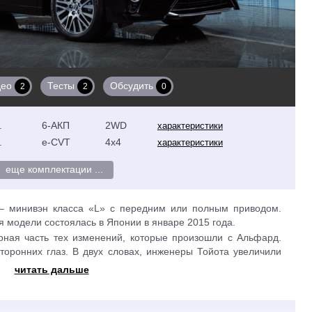
део
Тесты
Обсудить
2
2
0
.
6-АКП
2WD
характеристики
.
e-CVT
4x4
характеристики
еще комплектации ...
 минивэн класса «L» с передним или полным приводом.
 модели состоялась в Японии в январе 2015 года.
ная часть тех изменений, которые произошли с Альфард.
торонних глаз. В двух словах, инженеры Тойота увеличили
 составляет 75-95 мм, ширина выросла на 20 мм, а колесная
читать дальше
ов ровно), повысили жесткость кузова, нарастив толщину
ив точки сварки и внедрив клеевые соединения, а вместо
 многорычажную подвеску, что положительно сказалось на