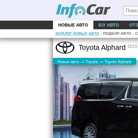
НОВЫЕ АВТО
Б/У АВТО
ОТ
|
|
КАТАЛОГ НОВЫХ АВТО
ПОДБОР АВТО
С
Toyota Alphard
2015
→
→
Новые авто
Toyota
Toyota Alphard