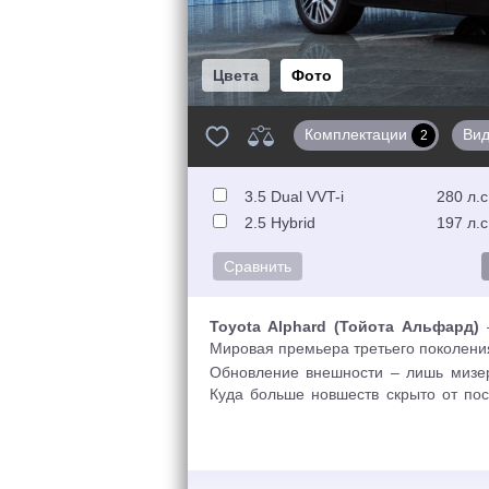
Цвета
Фото
Комплектации
Ви
2
3.5 Dual VVT-i
280 л.с
2.5 Hybrid
197 л.с
Toyota Alphard (Тойота Альфард)
–
Мировая премьера третьего поколения
Обновление внешности – лишь мизер
Куда больше новшеств скрыто от пос
габариты минивэна (прибавка в длине
база – на 50 мм, то есть до 3 метр
некоторых элементов каркаса, добав
торсионной балки сзади установили